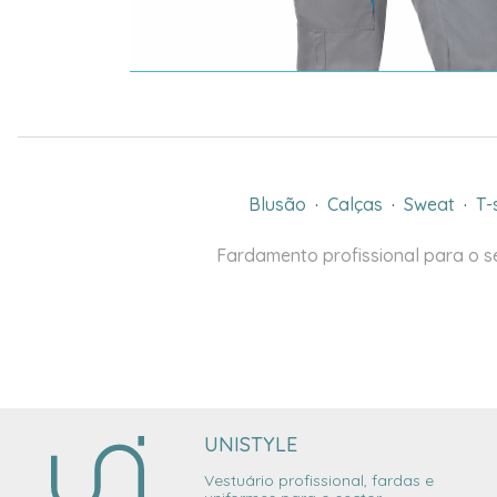
Blusão
·
Calças
·
Sweat
·
T-
Fardamento profissional para o se
UNISTYLE
Vestuário profissional, fardas e