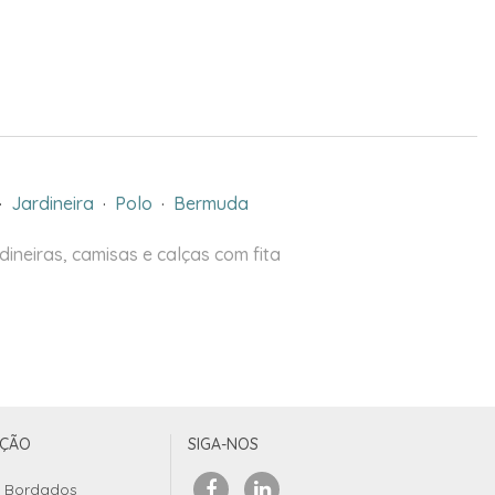
·
Jardineira
·
Polo
·
Bermuda
ineiras, camisas e calças com fita
UÇÃO
SIGA-NOS
Bordados