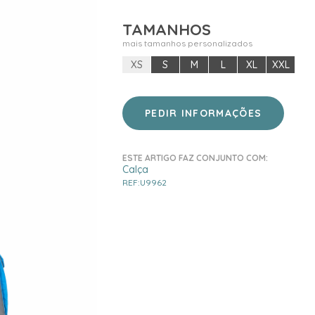
TAMANHOS
mais tamanhos personalizados
XS
S
M
L
XL
XXL
PEDIR INFORMAÇÕES
ESTE ARTIGO FAZ CONJUNTO COM:
Calça
REF:U9962