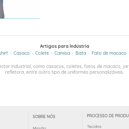
Artigos para Indústria
shirt
·
Casaco
·
Colete
·
Camisa
·
Bata
·
Fato de macaco
ctor industrial, como casacos, coletes, fatos de macaco, jard
refletora, entre outro tipo de uniformes personalizáveis.
PROCESSO DE PROD
SOBRE NÓS
Tecidos
Missão