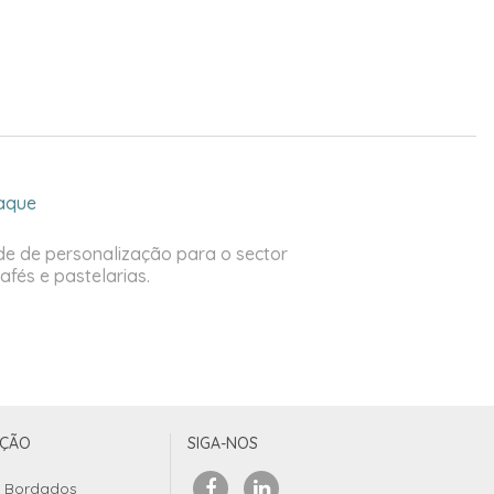
aque
de de personalização para o sector
afés e pastelarias.
UÇÃO
SIGA-NOS
Bordados