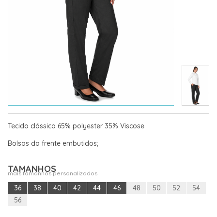
Tecido clássico 65% polyester 35% Viscose
Bolsos da frente embutidos;
TAMANHOS
mais tamanhos personalizados
36
38
40
42
44
46
48
50
52
54
56