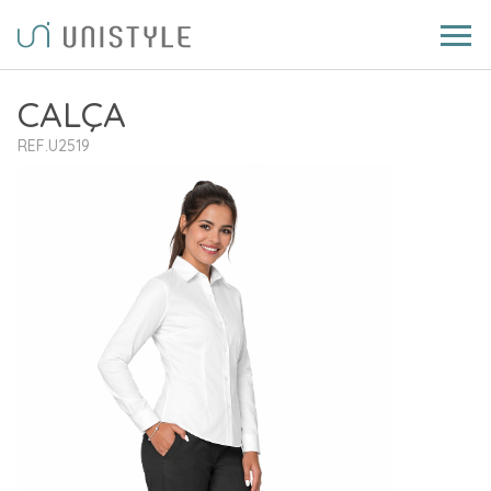
CALÇA
REF.U2519