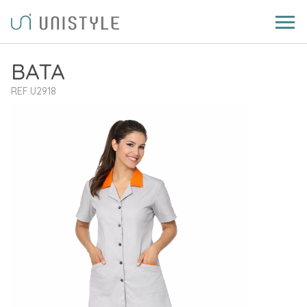
BATA
REF.U2918