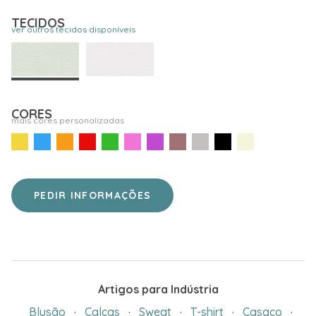
TECIDOS
ver outros tecidos disponíveis
CORES
mais cores personalizadas
PEDIR INFORMAÇÕES
Artigos para Indústria
Blusão
·
Calças
·
Sweat
·
T-shirt
·
Casaco
·