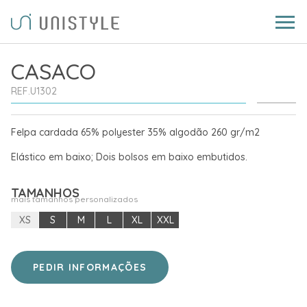
CASACO
REF.U1302
Felpa cardada 65% polyester 35% algodão 260 gr/m2
Elástico em baixo; Dois bolsos em baixo embutidos.
TAMANHOS
mais tamanhos personalizados
XS
S
M
L
XL
XXL
PEDIR INFORMAÇÕES